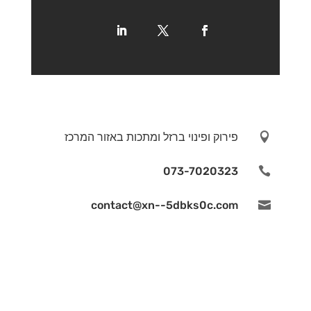

פירוק ופינוי ברזל ומתכות באזור המרכז
073-7020323

contact@xn--5dbks0c.com
