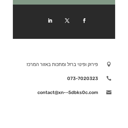

פירוק ופינוי ברזל ומתכות באזור המרכז
073-7020323

contact@xn--5dbks0c.com
