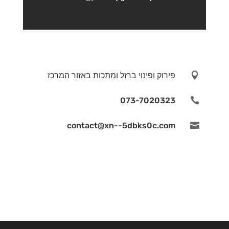

פירוק ופינוי ברזל ומתכות באזור המרכז
073-7020323

contact@xn--5dbks0c.com
