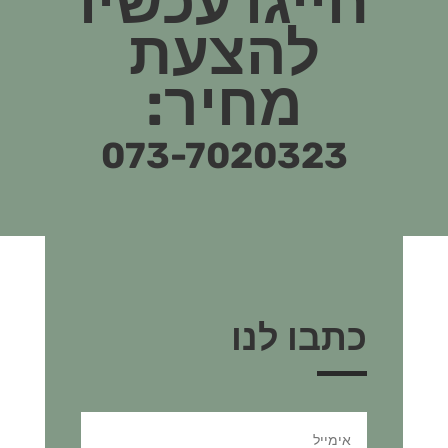
חייגו עכשיו
להצעת
מחיר:
073-7020323
כתבו לנו