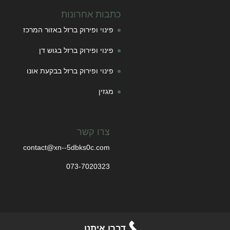
כתבות אחרונות
פינוי ופירוק ברזל באזור המרכז
פינוי ופירוק ברזל בגוש דן
פינוי ופירוק ברזל בבקעת אונו
מגזין
צרו קשר
contact@xn--5dbks0c.com
073-7020323
דברו איתנו
© 2025-2026 ברזל.com | כל הזכויות שמורות.