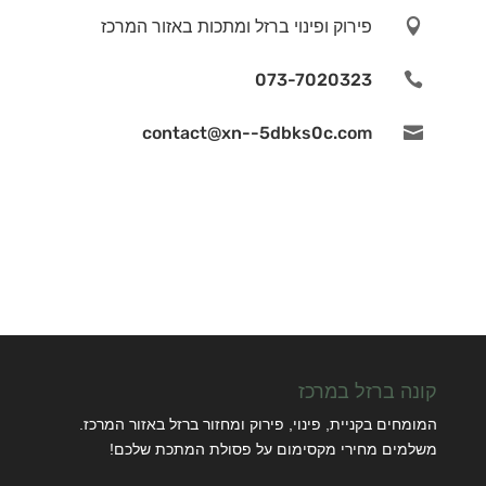

פירוק ופינוי ברזל ומתכות באזור המרכז
073-7020323

contact@xn--5dbks0c.com

קונה ברזל במרכז
המומחים בקניית, פינוי, פירוק ומחזור ברזל באזור המרכז.
משלמים מחירי מקסימום על פסולת המתכת שלכם!