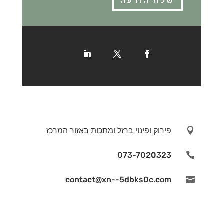
שלח הודעה

פירוק ופינוי ברזל ומתכות באזור המרכז
073-7020323

contact@xn--5dbks0c.com
