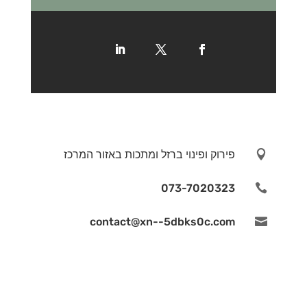

פירוק ופינוי ברזל ומתכות באזור המרכז
073-7020323

contact@xn--5dbks0c.com
