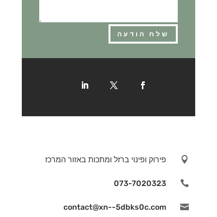
שלח הודעה

פירוק ופינוי ברזל ומתכות באזור המרכז
073-7020323

contact@xn--5dbks0c.com
