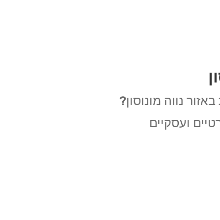
ן
זור נווה מונוסון?
יים ועסקיים